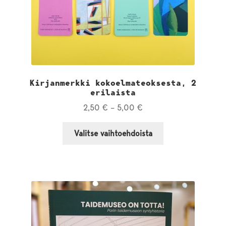
Kirjanmerkki kokoelmateoksesta, 2
erilaista
Hintaluokka:
2,50
€
–
5,00
€
2,50 €
Tällä
–
Valitse vaihtoehdoista
tuotteella
5,00 €
on
useampi
muunnelma.
Voit
tehdä
valinnat