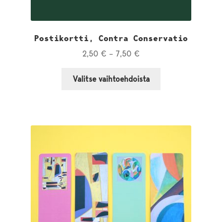
Postikortti, Contra Conservatio
Hintaluokka:
2,50
€
–
7,50
€
2,50 €
Tällä
–
Valitse vaihtoehdoista
tuotteella
7,50 €
on
useampi
muunnelma.
Voit
tehdä
valinnat
tuotteen
sivulla.