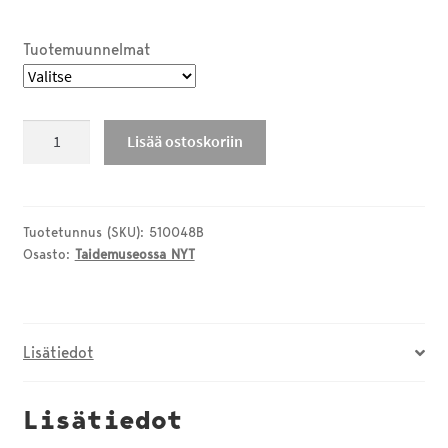
Tuotemuunnelmat
Puinen
Lisää ostoskoriin
magneetti
kokoelmateoksista,
2
erilaista
Tuotetunnus (SKU):
510048B
Osasto:
Taidemuseossa NYT
määrä
Lisätiedot
Lisätiedot