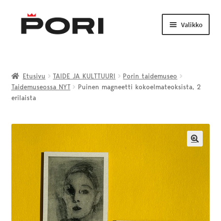
Siirry
Siirry
navigointiin
sisältöön
Valikko
Laajenn
TAIDE JA KULTTUURI
alemma
Etusivu
TAIDE JA KULTTUURI
Porin taidemuseo
tason
Taidemuseossa NYT
Puinen magneetti kokoelmateoksista, 2
LIIKUNTA JA NUORISO
valikko
erilaista
Laajenn
VENEILY JA KALASTUS
alemma
tason
PORI-TUOTTEET
🔍
valikko