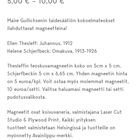
Hintaluokka:
5,00
€
–
10,00
€
5,00 €
Maire Gullichsenin taidesäätiön kokoelmateokset
–
ilahduttavat magneetteina!
10,00 €
Ellen Thesleff: Juhannus, 1912
Helene Schjerfbeck: Omakuva, 1913-1926
Thesleffin teoskuvamagneetin koko on 5cm x 5 cm,
Schjerfbeckin 5 cm x 6,65 cm. Yhden magneetin hinta
on 5 euroa/kpl. Voit ostaa myös molemmat magneetit,
10 euroa/setti. Valitse haluamasi magneetti tai setti
pudotusvalikosta.
Magneetit ovat koivuvaneria, valmistajana Laser Cut
Studio & Plywood Print. Kaikki yrityksen
tuotteet valmistetaan Helsingissä ja tuotteille on
myönnetty Avainlippu-merkki.