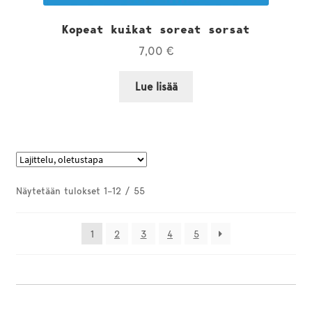
Kopeat kuikat soreat sorsat
7,00
€
Lue lisää
Näytetään tulokset 1–12 / 55
1
2
3
4
5