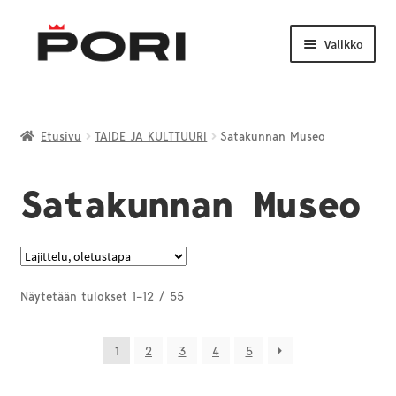
Siirry
Siirry
navigointiin
sisältöön
Valikko
Laajenn
TAIDE JA KULTTUURI
alemma
Etusivu
TAIDE JA KULTTUURI
Satakunnan Museo
tason
LIIKUNTA JA NUORISO
valikko
Satakunnan Museo
Laajenn
VENEILY JA KALASTUS
alemma
tason
PORI-TUOTTEET
valikko
Näytetään tulokset 1–12 / 55
1
2
3
4
5