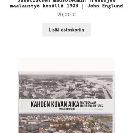
Juseliuksen mausoleumin freskojen
maalaustyö kesällä 1903 | John Englund
20,00
€
Lisää ostoskoriin