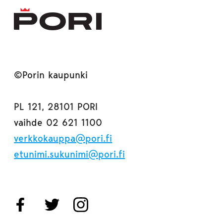
©Porin kaupunki
PL 121, 28101 PORI
vaihde 02 621 1100
verkkokauppa@pori.fi
etunimi.sukunimi@pori.fi