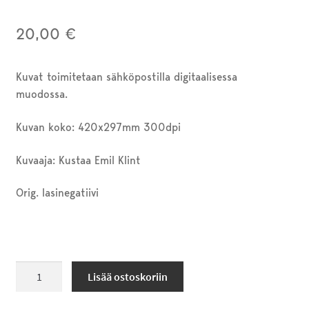
20,00
€
Kuvat toimitetaan sähköpostilla digitaalisessa
muodossa.
Kuvan koko: 420x297mm 300dpi
Kuvaaja: Kustaa Emil Klint
Orig. lasinegatiivi
Kalanmyyntiä
Lisää ostoskoriin
Karjarannassa
1900-