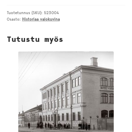
luvun
alussa
Tuotetunnus (SKU):
523004
Osasto:
Historiaa valokuvina
määrä
Tutustu myös