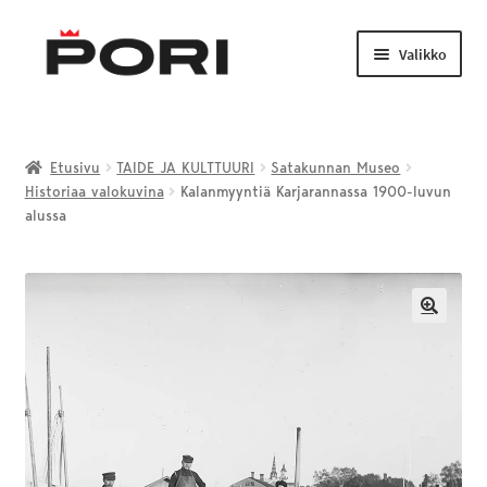
Siirry
Siirry
navigointiin
sisältöön
Valikko
Laajenn
TAIDE JA KULTTUURI
alemma
Etusivu
TAIDE JA KULTTUURI
Satakunnan Museo
tason
Historiaa valokuvina
Kalanmyyntiä Karjarannassa 1900-luvun
LIIKUNTA JA NUORISO
valikko
alussa
Laajenn
VENEILY JA KALASTUS
alemma
tason
PORI-TUOTTEET
🔍
valikko