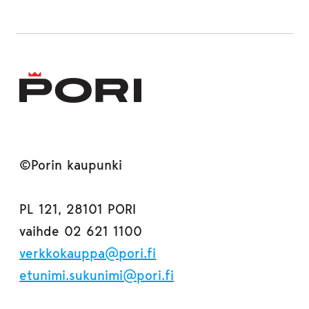
©Porin kaupunki
PL 121, 28101 PORI
vaihde 02 621 1100
verkkokauppa@pori.fi
etunimi.sukunimi@pori.fi