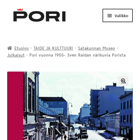
Siirry
Siirry
navigointiin
sisältöön
Valikko
Laajenn
TAIDE JA KULTTUURI
alemma
Etusivu
TAIDE JA KULTTUURI
Satakunnan Museo
tason
Julkaisut
Pori vuonna 1955- Sven Raidan värikuvia Porista
LIIKUNTA JA NUORISO
valikko
Laajenn
VENEILY JA KALASTUS
alemma
tason
🔍
PORI-TUOTTEET
valikko