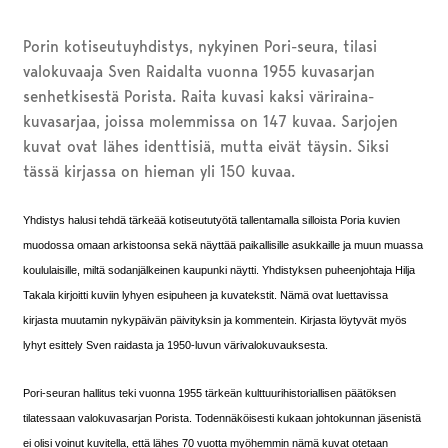
Porin kotiseutuyhdistys, nykyinen Pori-seura, tilasi
valokuvaaja Sven Raidalta vuonna 1955 kuvasarjan
senhetkisestä Porista. Raita kuvasi kaksi väriraina-
kuvasarjaa, joissa molemmissa on 147 kuvaa. Sarjojen
kuvat ovat lähes identtisiä, mutta eivät täysin. Siksi
tässä kirjassa on hieman yli 150 kuvaa.
Yhdistys halusi tehdä tärkeää kotiseututyötä tallentamalla silloista Poria kuvien
muodossa omaan arkistoonsa sekä näyttää paikallisille asukkaille ja muun muassa
koululaisille, miltä sodanjälkeinen kaupunki näytti. Yhdistyksen puheenjohtaja Hilja
Takala kirjoitti kuviin lyhyen esipuheen ja kuvatekstit. Nämä ovat luettavissa
kirjasta muutamin nykypäivän päivityksin ja kommentein. Kirjasta löytyvät myös
lyhyt esittely Sven raidasta ja 1950-luvun värivalokuvauksesta.
Pori-seuran hallitus teki vuonna 1955 tärkeän kulttuurihistoriallisen päätöksen
tilatessaan valokuvasarjan Porista. Todennäköisesti kukaan johtokunnan jäsenistä
ei olisi voinut kuvitella, että lähes 70 vuotta myöhemmin nämä kuvat otetaan