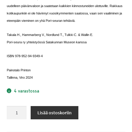
uudelleen päivänvaloon ja saatetaan kaikkien kiinnostuneiden ulottuville. Rakkaus
kotikaupunkiin ei ole hävinnyt vuosikymmenten saatossa, vaan sen vaaliminen ja
eteenpäin vieminen on yhä Pori-seuran tehtäviä.
Takala H., Hammarberg V., Nordlund T., Tulkki C. & Wallin E.
Pori-seura ry yhteistyössä Satakunnan Museon kanssa
ISBN 978-952-94-9349-4
Painotalo Printon
Tallinna, Viro 2024
4 varastossa
Pori
Lisää ostoskoriin
vuonna
1955-
Sven