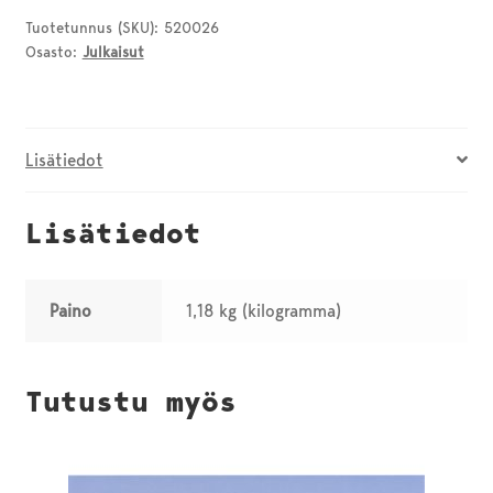
Raidan
Tuotetunnus (SKU):
520026
Osasto:
Julkaisut
värikuvia
Porista
määrä
Lisätiedot
Lisätiedot
Paino
1,18 kg (kilogramma)
Tutustu myös