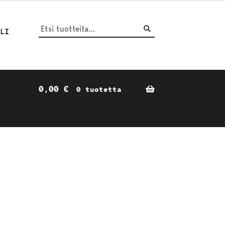
Haku
Etsi:
ILI
0,00
€
0 tuotetta