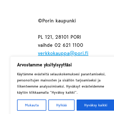
©Porin kaupunki
PL 121, 28101 PORI
vaihde 02 621 1100
verkkokauppa@pori.fi
etunimi.sukunimi@pori.fi
Arvostamme yksityisyyttäsi
Käytämme evästeitä selauskokemuksesi parantamiseksi,
personoitujen mainosten ja sisällön tarjoamiseksi ja
liikenteemme analysoimiseksi. Hyväksyt evästeidemme
käytön klikkaamalla ”Hyväksy kaikki”.
Mukauta
Hylkää
Hyväksy kaikki