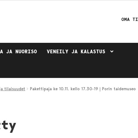
OMA T
TA JA NUORISO
VENEILY JA KALASTUS
a tilaisuudet
Pakettipaja ke 10.11. kello 17.30-19 | Porin taidemuseo
tty