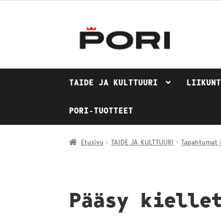
Siirry
Siirry
navigointiin
sisältöön
TAIDE JA KULTTUURI
LIIKUN
PORI-TUOTTEET
Etusivu
TAIDE JA KULTTUURI
Tapahtumat j
Pääsy kielle