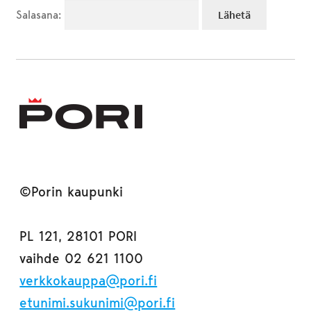
Salasana:
©Porin kaupunki
PL 121, 28101 PORI
vaihde 02 621 1100
verkkokauppa@pori.fi
etunimi.sukunimi@pori.fi