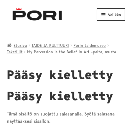
Siirry
Siirry
navigointiin
sisältöön
Valikko
Laajenn
TAIDE JA KULTTUURI
alemma
Etusivu
TAIDE JA KULTTUURI
Porin taidemuseo
tason
Tekstiilit
My Perversion is the Belief in Art -paita, musta
LIIKUNTA JA NUORISO
valikko
Laajenn
Pääsy kielletty
VENEILY JA KALASTUS
alemma
tason
PORI-TUOTTEET
valikko
Pääsy kielletty
Tämä sisältö on suojattu salasanalla. Syötä salasana
näyttääksesi sisällön.