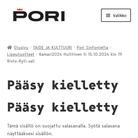
Siirry
Siirry
navigointiin
sisältöön
Valikko
Laajenn
TAIDE JA KULTTUURI
alemma
Etusivu
TAIDE JA KULTTUURI
Pori Sinfonietta
tason
Lipputuotteet
Kamari2024 Huittinen ti 15.10.2024 klo 19
LIIKUNTA JA NUORISO
valikko
Risto-Ryti-sali
Laajenn
VENEILY JA KALASTUS
Pääsy kielletty
alemma
tason
PORI-TUOTTEET
valikko
Pääsy kielletty
Tämä sisältö on suojattu salasanalla. Syötä salasana
näyttääksesi sisällön.