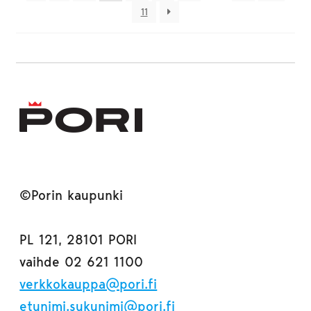
11
©Porin kaupunki
PL 121, 28101 PORI
vaihde 02 621 1100
verkkokauppa@pori.fi
etunimi.sukunimi@pori.fi