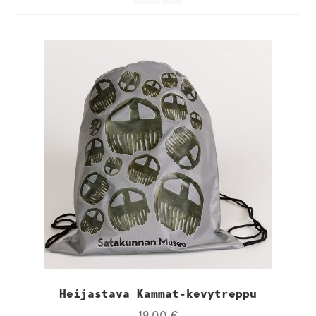
Heijastava Kammat-kevytreppu
19,00
€