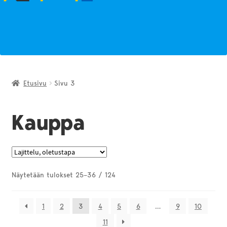
Etusivu
Sivu 3
Kauppa
Näytetään tulokset 25–36 / 124
1
2
3
4
5
6
…
9
10
11