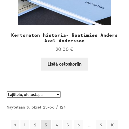
Kertomaton historia- Raatimies Anders
Axel Andersson
20,00
€
Lisää ostoskoriin
Näytetään tulokset 25–36 / 124
1
2
3
4
5
6
…
9
10