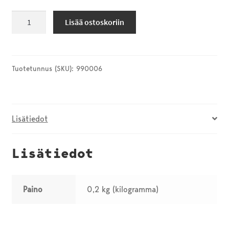
Testituote
Lisää ostoskoriin
nollahintainen
tuote
määrä
Tuotetunnus (SKU):
990006
Lisätiedot
Lisätiedot
Paino
0,2 kg (kilogramma)