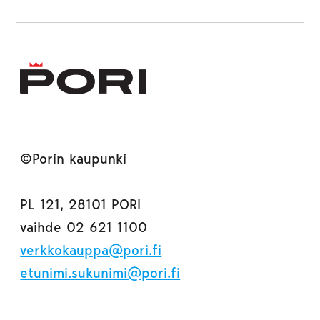
©Porin kaupunki
PL 121, 28101 PORI
vaihde 02 621 1100
verkkokauppa@pori.fi
etunimi.sukunimi@pori.fi