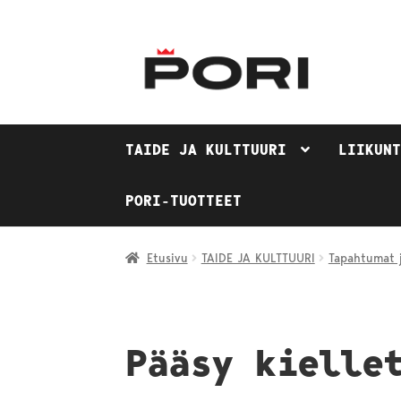
Siirry
Siirry
navigointiin
sisältöön
TAIDE JA KULTTUURI
LIIKUN
PORI-TUOTTEET
Etusivu
TAIDE JA KULTTUURI
Tapahtumat j
Pääsy kielle