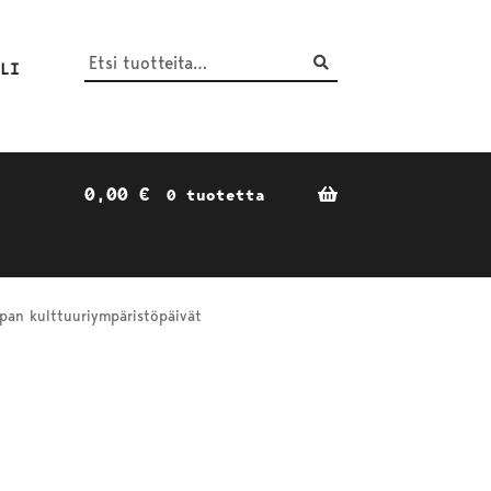
Haku
Etsi:
ILI
0,00
€
0 tuotetta
pan kulttuuriympäristöpäivät