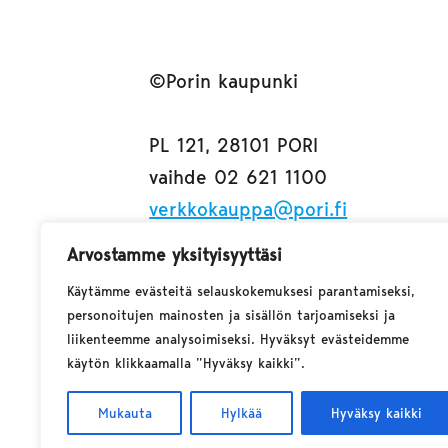
©Porin kaupunki
PL 121, 28101 PORI
vaihde 02 621 1100
verkkokauppa@pori.fi
etunimi.sukunimi@pori.fi
Arvostamme yksityisyyttäsi
Käytämme evästeitä selauskokemuksesi parantamiseksi,
personoitujen mainosten ja sisällön tarjoamiseksi ja
liikenteemme analysoimiseksi. Hyväksyt evästeidemme
käytön klikkaamalla ”Hyväksy kaikki”.
Mukauta
Hylkää
Hyväksy kaikki