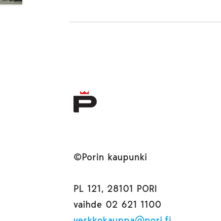
©Porin kaupunki
PL 121, 28101 PORI
vaihde 02 621 1100
verkkokauppa@pori.fi