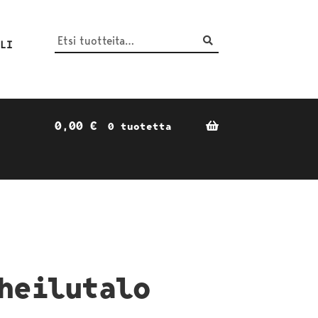
Haku
Etsi:
ILI
0,00
€
0 tuotetta
heilutalo