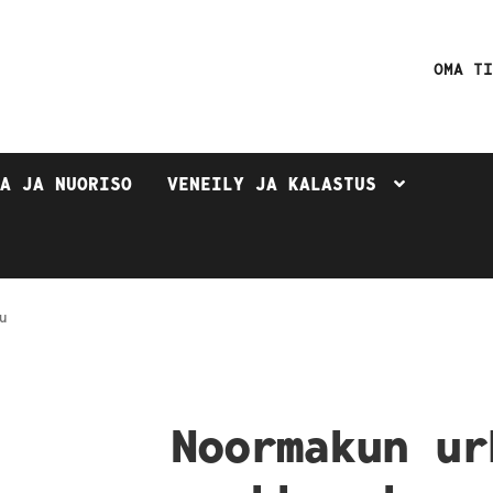
OMA T
TA JA NUORISO
VENEILY JA KALASTUS
u
Noormakun ur