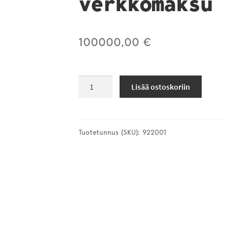
verkkomaksu
100000,00
€
Noormakun
Lisää ostoskoriin
urheilutalo
verkkomaksu
määrä
Tuotetunnus (SKU):
922001