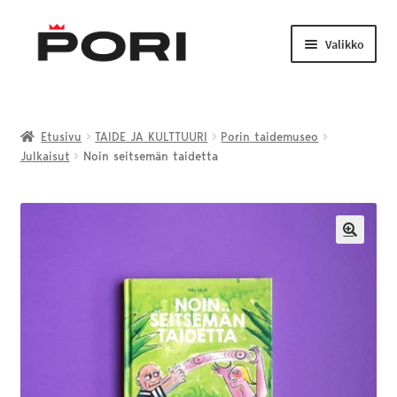
Siirry
Siirry
navigointiin
sisältöön
Valikko
Laajenn
TAIDE JA KULTTUURI
alemma
Etusivu
TAIDE JA KULTTUURI
Porin taidemuseo
tason
Julkaisut
Noin seitsemän taidetta
LIIKUNTA JA NUORISO
valikko
Laajenn
VENEILY JA KALASTUS
alemma
tason
🔍
PORI-TUOTTEET
valikko