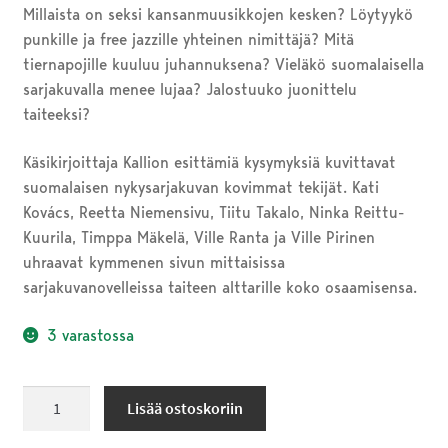
Millaista on seksi kansanmuusikkojen kesken? Löytyykö
punkille ja free jazzille yhteinen nimittäjä? Mitä
tiernapojille kuuluu juhannuksena? Vieläkö suomalaisella
sarjakuvalla menee lujaa? Jalostuuko juonittelu
taiteeksi?
Käsikirjoittaja Kallion esittämiä kysymyksiä kuvittavat
suomalaisen nykysarjakuvan kovimmat tekijät. Kati
Kovács, Reetta Niemensivu, Tiitu Takalo, Ninka Reittu-
Kuurila, Timppa Mäkelä, Ville Ranta ja Ville Pirinen
uhraavat kymmenen sivun mittaisissa
sarjakuvanovelleissa taiteen alttarille koko osaamisensa.
3 varastossa
Noin
Lisää ostoskoriin
seitsemän
taidetta