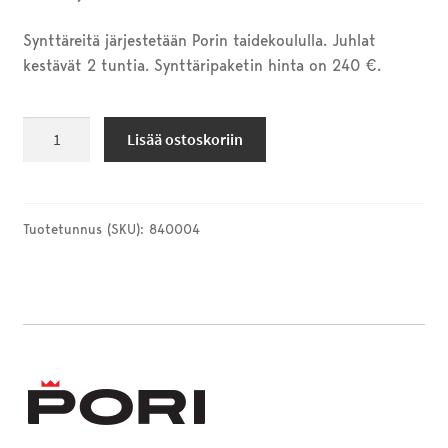
Synttäreitä järjestetään Porin taidekoululla. Juhlat
kestävät 2 tuntia. Synttäripaketin hinta on 240 €.
Kuvissynttärit
Lisää ostoskoriin
määrä
Tuotetunnus (SKU):
840004