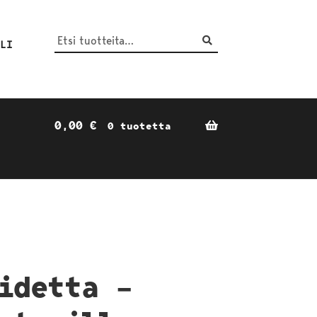
Haku
Etsi:
ILI
0,00
€
0 tuotetta
idetta –