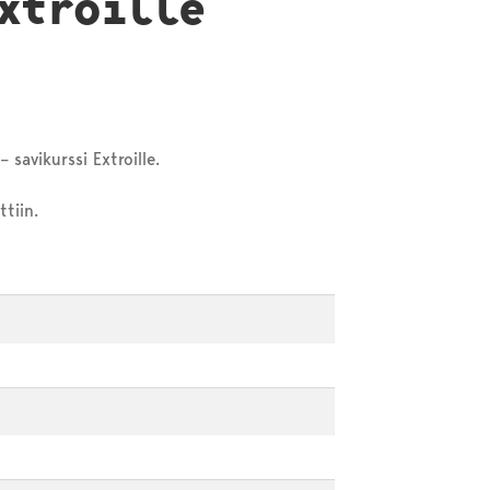
xtroille
 savikurssi Extroille.
nttiin.