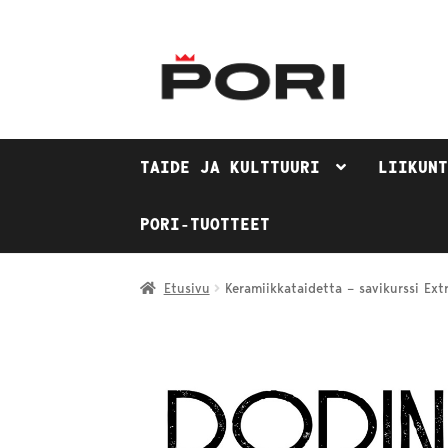
Siirry
Siirry
navigointiin
sisältöön
TAIDE JA KULTTUURI
LIIKUN
PORI-TUOTTEET
Etusivu
Keramiikkataidetta – savikurssi Extr