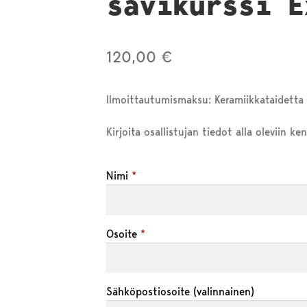
savikurssi E
120,00
€
Ilmoittautumismaksu: Keramiikkataidetta –
Kirjoita osallistujan tiedot alla oleviin ke
Nimi
*
Osoite
*
Sähköpostiosoite
(valinnainen)