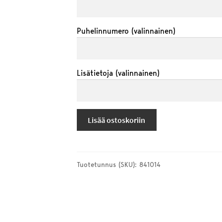
Puhelinnumero
(valinnainen)
Lisätietoja
(valinnainen)
Keramiikkataidetta
Lisää ostoskoriin
–
savikurssi
Extroille
määrä
Tuotetunnus (SKU):
841014