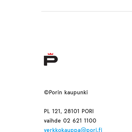
©Porin kaupunki
PL 121, 28101 PORI
vaihde 02 621 1100
verkkokauppa@pori.fi