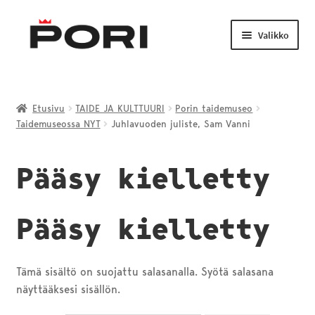
Siirry
Siirry
navigointiin
sisältöön
Valikko
Laajenn
TAIDE JA KULTTUURI
alemma
Etusivu
TAIDE JA KULTTUURI
Porin taidemuseo
tason
Taidemuseossa NYT
Juhlavuoden juliste, Sam Vanni
LIIKUNTA JA NUORISO
valikko
Laajenn
Pääsy kielletty
VENEILY JA KALASTUS
alemma
tason
PORI-TUOTTEET
valikko
Pääsy kielletty
Tämä sisältö on suojattu salasanalla. Syötä salasana
näyttääksesi sisällön.