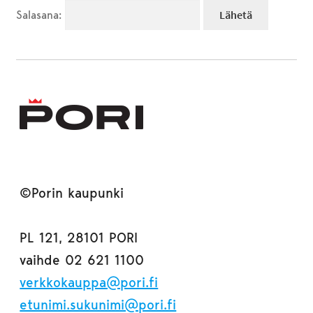
Salasana:
©Porin kaupunki
PL 121, 28101 PORI
vaihde 02 621 1100
verkkokauppa@pori.fi
etunimi.sukunimi@pori.fi