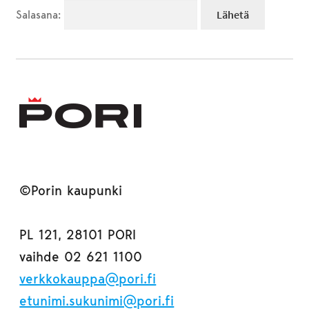
Salasana:
©Porin kaupunki
PL 121, 28101 PORI
vaihde 02 621 1100
verkkokauppa@pori.fi
etunimi.sukunimi@pori.fi