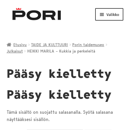
Siirry
Siirry
navigointiin
sisältöön
Valikko
Laajenn
TAIDE JA KULTTUURI
alemma
Etusivu
TAIDE JA KULTTUURI
Porin taidemuseo
tason
Julkaisut
HEIKKI MARILA – Kukkia ja perkeleitä
LIIKUNTA JA NUORISO
valikko
Laajenn
Pääsy kielletty
VENEILY JA KALASTUS
alemma
tason
PORI-TUOTTEET
valikko
Pääsy kielletty
Tämä sisältö on suojattu salasanalla. Syötä salasana
näyttääksesi sisällön.