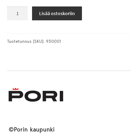
Evaraus
Lisää ostoskoriin
verkkomaksu
venepaikka
määrä
Tuotetunnus (SKU):
930001
©Porin kaupunki