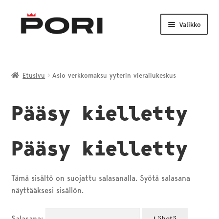
Siirry
Siirry
navigointiin
sisältöön
Valikko
Laajenn
TAIDE JA KULTTUURI
alemma
Etusivu
Asio verkkomaksu yyterin vierailukeskus
tason
LIIKUNTA JA NUORISO
valikko
Pääsy kielletty
Laajenn
VENEILY JA KALASTUS
alemma
tason
Pääsy kielletty
PORI-TUOTTEET
valikko
Tämä sisältö on suojattu salasanalla. Syötä salasana
näyttääksesi sisällön.
Salasana: