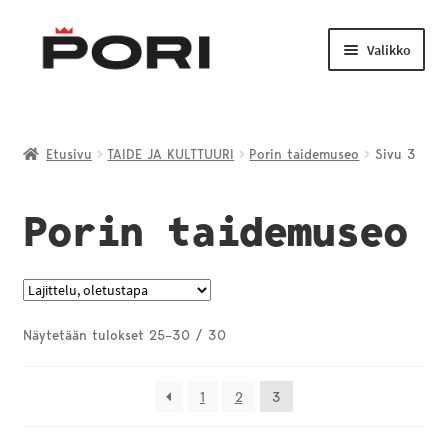
Siirry
Siirry
navigointiin
sisältöön
Valikko
Laajenn
TAIDE JA KULTTUURI
alemma
Etusivu
TAIDE JA KULTTUURI
Porin taidemuseo
Sivu 3
tason
LIIKUNTA JA NUORISO
valikko
Porin taidemuseo
Laajenn
VENEILY JA KALASTUS
alemma
tason
PORI-TUOTTEET
valikko
Näytetään tulokset 25–30 / 30
1
2
3