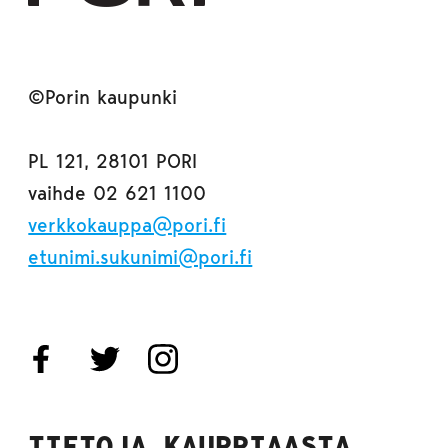
©Porin kaupunki
PL 121, 28101 PORI
vaihde 02 621 1100
verkkokauppa@pori.fi
etunimi.sukunimi@pori.fi
TIETOJA KAUPPIAASTA