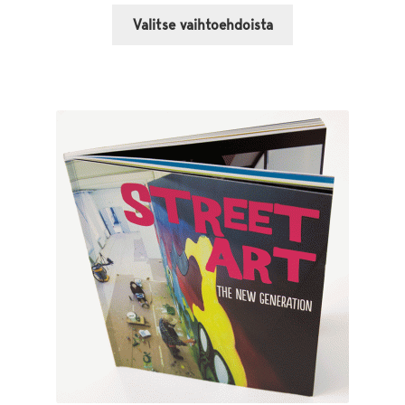
Tällä
Valitse vaihtoehdoista
tuotteella
on
useampi
muunnelma.
Voit
tehdä
valinnat
tuotteen
sivulla.